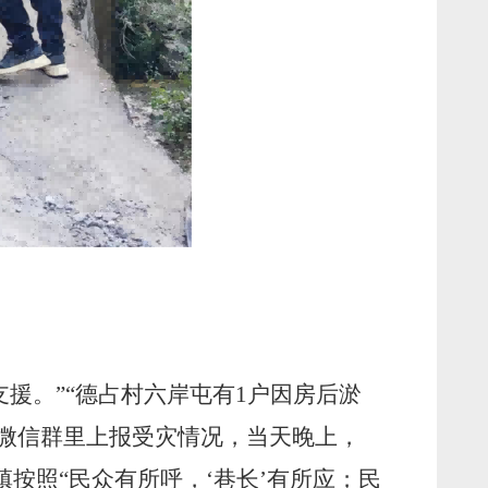
援。”“德占村六岸屯有1户因房后淤
在微信群里上报受灾情况，当天晚上，
按照“民众有所呼，‘巷长’有所应；民