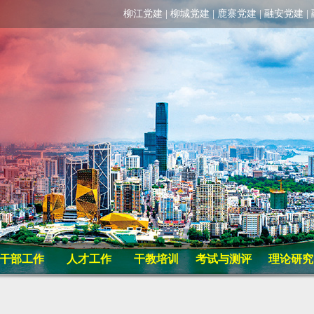
柳江党建
|
柳城党建
|
鹿寨党建
|
融安党建
|
干部工作
人才工作
干教培训
考试与测评
理论研究