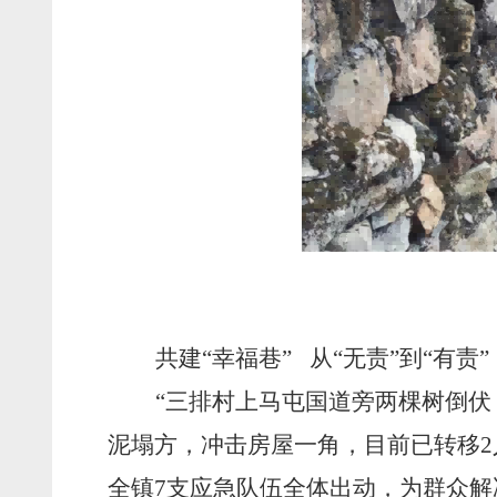
共建
“幸福巷” 从“无责”到“有责”
“三排村上马屯国道旁两棵树倒伏
泥塌方，冲击房屋一角，目前已转移2
全镇7支应急队伍全体出动，为群众解决