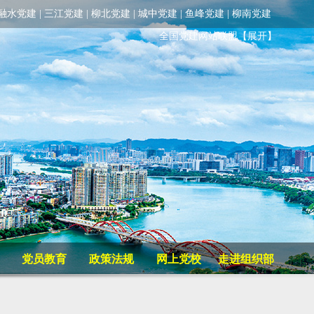
融水党建
|
三江党建
|
柳北党建
|
城中党建
|
鱼峰党建
|
柳南党建
全国党建网站联盟
【展开】
党员教育
政策法规
网上党校
走进组织部