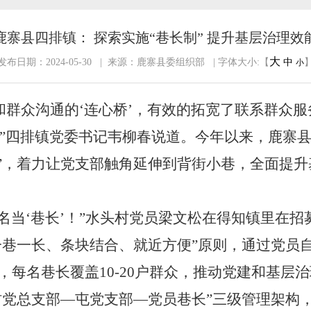
鹿寨县四排镇： 探索实施“巷长制” 提升基层治理效
大
发布日期：2024-05-30 | 来源：鹿寨县委组织部 | 字体大小:【
中
小
府和群众沟通的‘连心桥’，有效的拓宽了联系群众
。”四排镇党委书记韦柳春说道。今年以来，鹿寨县
”，着力让党支部触角延伸到背街小巷，全面提升
名当‘巷长’！”水头村党员梁文松在得知镇里在招
“一巷一长、条块结合、就近方便”原则，通过党员
，每名巷长覆盖10-20户群众，推动党建和基层
建“村党总支部—屯党支部—党员巷长”三级管理架