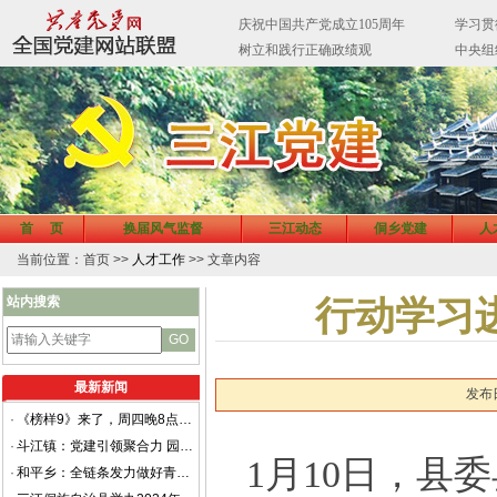
首 页
换届风气监督
三江动态
侗乡党建
人
当前位置：首页 >>
人才工作
>> 文章内容
站内搜索
行动学习
最新新闻
发布日
·
《榜样9》来了，周四晚8点档锁定CCTV-1
·
斗江镇：党建引领聚合力 园区自治促文明
1月10日，县
·
和平乡：全链条发力做好青年干部培育工作