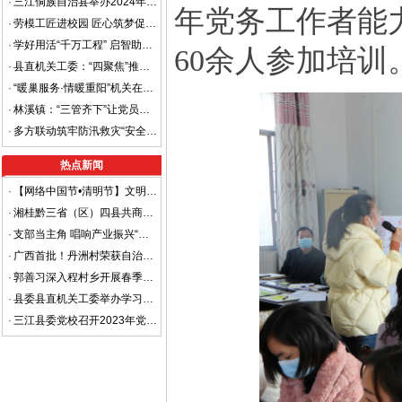
·
三江侗族自治县举办2024年致富带头人培训班
年党务工作者能
·
劳模工匠进校园 匠心筑梦促成长
·
学好用活“千万工程” 启智助力乡村振兴
60余人参加培训
·
县直机关工委：“四聚焦”推动机关党建高质量发展
·
“暖巢服务·情暖重阳”机关在行动
·
林溪镇：“三管齐下”让党员教育 有地学、有课上、有人讲
·
多方联动筑牢防汛救灾“安全堤” ——高基瑶族乡党员干部奔走防汛一线显担当
热点新闻
·
【网络中国节•清明节】文明祭祀，平安清明
·
湘桂黔三省（区）四县共商平安边界建设 着力打造省际平安边界样板区
·
支部当主角 唱响产业振兴“重头戏”
·
广西首批！丹洲村荣获自治区级“金字招牌”
·
郭善习深入程村乡开展春季走访慰问工作
·
县委县直机关工委举办学习贯彻党的二十大精神进机关宣讲报告会
·
三江县委党校召开2023年党风廉政建设暨清廉机关工作部署会