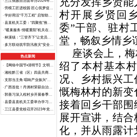
充分发挥乡贤能
·
三江侗族自治县举办2024年致富带头人培训班
·
劳模工匠进校园 匠心筑梦促成长
村开展乡贤回
·
学好用活“千万工程” 启智助力乡村振兴
·
县直机关工委：“四聚焦”推动机关党建高质量发展
委”干部、驻村
·
“暖巢服务·情暖重阳”机关在行动
堂，畅叙乡情乡
·
林溪镇：“三管齐下”让党员教育 有地学、有课上、有人讲
·
多方联动筑牢防汛救灾“安全堤” ——高基瑶族乡党员干部奔走防汛一线显担当
座谈会上，梅
热点新闻
绍了本村基本
·
【网络中国节•清明节】文明祭祀，平安清明
·
湘桂黔三省（区）四县共商平安边界建设 着力打造省际平安边界样板区
况、乡村振兴工
·
支部当主角 唱响产业振兴“重头戏”
·
广西首批！丹洲村荣获自治区级“金字招牌”
慨梅林村的新变
·
郭善习深入程村乡开展春季走访慰问工作
接着回乡干部围
·
县委县直机关工委举办学习贯彻党的二十大精神进机关宣讲报告会
·
三江县委党校召开2023年党风廉政建设暨清廉机关工作部署会
展开宣讲，结合
化，并从雨露计