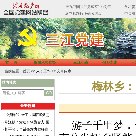
首 页
换届风气监督
三江动态
侗乡党建
人
当前位置：首页 >>
人才工作
>> 文章内容
站内搜索
梅林乡：
最新新闻
·
《榜样9》来了，周四晚8点档锁定CCTV-1
游子千里梦，
·
斗江镇：党建引领聚合力 园区自治促文明
·
和平乡：全链条发力做好青年干部培育工作