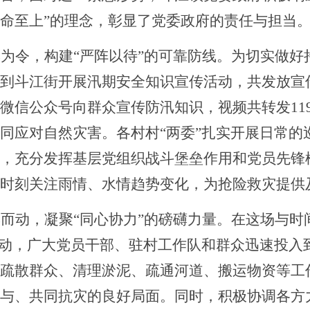
命至上”的理念，彰显了
党委政府
的责任与担当
汛为令，构建
“严阵以待”的可靠防线。
为切实做好
到斗江街开展汛期安全知识宣传活动，共发放宣
微信公众号向群众宣传防汛知识，视频共转发
1
同应对自然灾害。各村村“两委”扎实开展日常的
，充分发挥基层党组织战斗堡垒作用和党员先锋
时刻关注雨情、水情趋势变化，为抢险救灾提供
汛而动，凝聚
“同心协力”的磅礴力量。
在这场与时
而动，广大党员干部、驻村工作队和群众迅速投入
疏散群众、清理淤泥、疏通河道、搬运物资等工
与、共同抗灾的良好局面。同时，积极协调各方