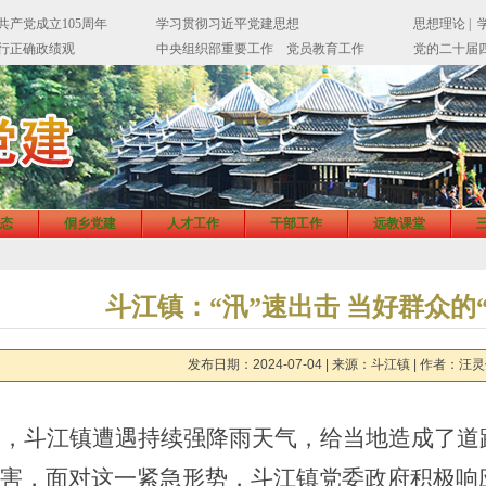
态
侗乡党建
人才工作
干部工作
远教课堂
斗江镇：“汛”速出击 当好群众的
发布日期：2024-07-04
| 来源：斗江镇
| 作者：汪
日，
斗江镇
遭遇持续强降雨天气，给当地
造成了
道
害，面对这一紧急形势，
斗江镇党委政府
积极响