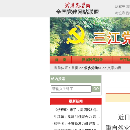
首 页
换届风气监督
三江动
当前位置：首页 >>
侗乡党旗红
>> 文章内容
站内搜索
最新新闻
·
《榜样9》来了，周四晚8点档锁定CCTV-1
近
·
斗江镇：党建引领聚合力 园区自治促文明
·
和平乡：全链条发力做好青年干部培育工作
重自然灾