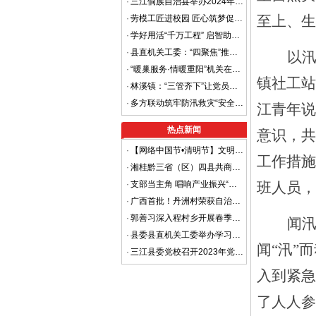
·
三江侗族自治县举办2024年致富带头人培训班
至上、生
·
劳模工匠进校园 匠心筑梦促成长
·
学好用活“千万工程” 启智助力乡村振兴
·
县直机关工委：“四聚焦”推动机关党建高质量发展
以
·
“暖巢服务·情暖重阳”机关在行动
镇社工站
·
林溪镇：“三管齐下”让党员教育 有地学、有课上、有人讲
·
多方联动筑牢防汛救灾“安全堤” ——高基瑶族乡党员干部奔走防汛一线显担当
江青年说
热点新闻
意识，共
·
【网络中国节•清明节】文明祭祀，平安清明
工作措施
·
湘桂黔三省（区）四县共商平安边界建设 着力打造省际平安边界样板区
·
支部当主角 唱响产业振兴“重头戏”
班人员，
·
广西首批！丹洲村荣获自治区级“金字招牌”
·
郭善习深入程村乡开展春季走访慰问工作
闻
·
县委县直机关工委举办学习贯彻党的二十大精神进机关宣讲报告会
闻
“汛”
·
三江县委党校召开2023年党风廉政建设暨清廉机关工作部署会
入到紧急
了人人参