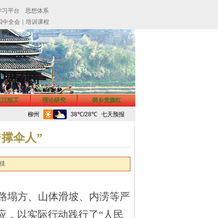
三江组工
理论研究
侗乡党旗红
“撑伞人”
灵佳
路塌方、山体滑坡、内涝等严
应，以实际行动践行了
“人民