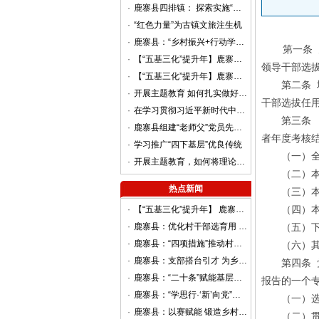
·
鹿寨县四排镇： 探索实施“巷长制”提升基层治理效能
·
“红色力量”为古镇文旅注生机
·
鹿寨县：“乡村振兴+行动学习”赋能农业项目 高质量发展
第一条
·
【“五基三化”提升年】鹿寨县导江乡：组建“银龄党建联盟”凝聚乡村振兴“银发”力量
领导干部选
·
【“五基三化”提升年】鹿寨县平山镇：“三度融合”推动基层治理提质增效
第二条 地
·
开展主题教育 如何扎实做好调查研究
干部选拔任用
·
在学习贯彻习近平新时代中国特色社会主义思想主题教育第一批总结暨第二批部署会议上的讲话
第三条 “
·
鹿寨县组建“老师父”党员先锋队助力提升基层治理效能
者年度考核
·
学习推广“四下基层”优良传统
（一）全
·
开展主题教育，如何将理论学习贯穿始终
（二）本级
热点新闻
（三）本级
（四）本级
·
【“五基三化”提升年】 鹿寨县：答好“驻村先锋”考卷 奏响“群众满意”强音
·
鹿寨县：优化村干部选育用 做强乡村振兴主力军
（五）下一
·
鹿寨县：“四项措施”推动村级集体经济发展
（六）其他
·
鹿寨县：支部搭台引才 为乡村振兴赋能增速
第四条 党
·
鹿寨县：“二十条”赋能基层党建提质聚力
报告的一个
·
鹿寨县：“学思行·‘新’向党”，推动党的二十大精神在两新组织中落地生根
（一）选拔
·
鹿寨县：以赛赋能 锻造乡村振兴硬核队伍
（二）贯彻