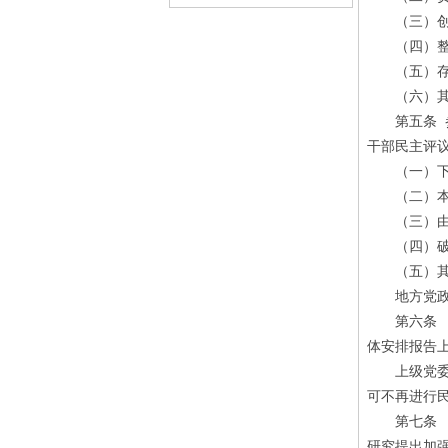
（三）创新
（四）整治
（五）存在
（六）其他
第五条 参
干部民主评
（一）下一
（二）本级
（三）由本
（四）破格
（五）其他
地方党政领
第六条 “
体安排报告
上级党委组
可不再进行
第七条 “
研究提出加