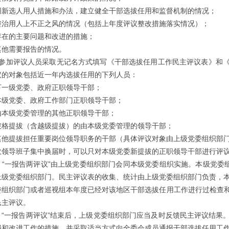
选人用人措施和办法，建立健全干部选拔任用和监督机制的情况；
用人上不正之风的情况（包括上年度评议整改措施落实情况）；
的主要问题和改进的措施；
需要报告的情况。
加评议人员采取无记名方式填写《干部选拔任用工作民主评议表》和《
议的对象包括近一年内选拔任用的下列人员：
级党委、政府正职领导干部；
党委、政府工作部门正职领导干部；
级党委管理的其他正职领导干部；
提拔（含越级提拔）的由本级党委管理的领导干部；
提拔担任重要岗位领导职务的干部（具体评议对象由上级党委组织部门
导班子集中换届时，可以只对本级党委新提拔的正职领导干部进行评
一报告两评议”由上级党委组织部门会同本级党委组织实施。本级党委组
上级党委组织部门。民主评议表的收集、统计由上级党委组织部门负责，
织部门或者巡视组本年度已经对该地区干部选拔任用工作进行过检查和
民主评议。
一报告两评议”结束后，上级党委组织部门应当及时反馈民主评议结果。
强和改进工作的措施，并采取适当方式向全委会成员通报干部选拔任用工