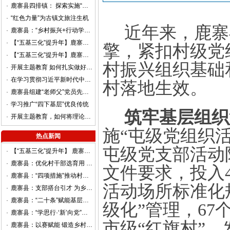
·
鹿寨县四排镇： 探索实施“巷长制”提升基层治理效能
·
“红色力量”为古镇文旅注生机
近年来，鹿寨
·
鹿寨县：“乡村振兴+行动学习”赋能农业项目 高质量发展
·
【“五基三化”提升年】鹿寨县导江乡：组建“银龄党建联盟”凝聚乡村振兴“银发”力量
擎，紧扣村级党
·
【“五基三化”提升年】鹿寨县平山镇：“三度融合”推动基层治理提质增效
村振兴组织基础
·
开展主题教育 如何扎实做好调查研究
·
在学习贯彻习近平新时代中国特色社会主义思想主题教育第一批总结暨第二批部署会议上的讲话
村落地生效。
·
鹿寨县组建“老师父”党员先锋队助力提升基层治理效能
·
学习推广“四下基层”优良传统
筑牢基层组织
·
开展主题教育，如何将理论学习贯穿始终
施“屯级党组织活
热点新闻
屯级党支部活动
·
【“五基三化”提升年】 鹿寨县：答好“驻村先锋”考卷 奏响“群众满意”强音
·
鹿寨县：优化村干部选育用 做强乡村振兴主力军
文件要求，投入
·
鹿寨县：“四项措施”推动村级集体经济发展
活动场所标准化
·
鹿寨县：支部搭台引才 为乡村振兴赋能增速
·
鹿寨县：“二十条”赋能基层党建提质聚力
级化”管理，67
·
鹿寨县：“学思行·‘新’向党”，推动党的二十大精神在两新组织中落地生根
市级“红旗村”。
·
鹿寨县：以赛赋能 锻造乡村振兴硬核队伍